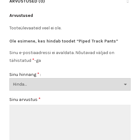
ARVUSTUSED (0)
Arvustused
Tooteülevaateid veel ei ole.
Ole esimene, kes hindab toodet “Piped Track Pants”
Sinu e-postiaadressi ei avaldata.
Nõutavad väljad on
*
tähistatud
-ga
*
Sinu hinnang
*
Sinu arvustus