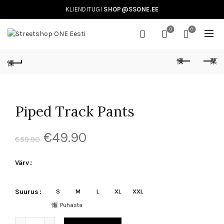
KLIENDITUGI
SHOP@SSONE.EE
0
0
Piped Track Pants
€
49.90
€
59.90
Värv
Suurus
S
M
L
XL
XXL
Puhasta
Piped Track Pants kogus