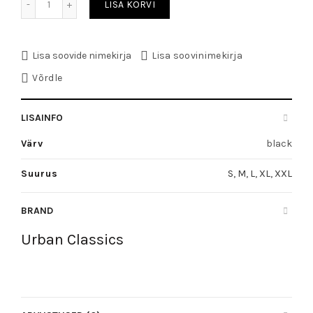
LISA KORVI
Lisa soovide nimekirja
Lisa soovinimekirja
Võrdle
LISAINFO
Värv
black
Suurus
S
,
M
,
L
,
XL
,
XXL
BRAND
Urban Classics