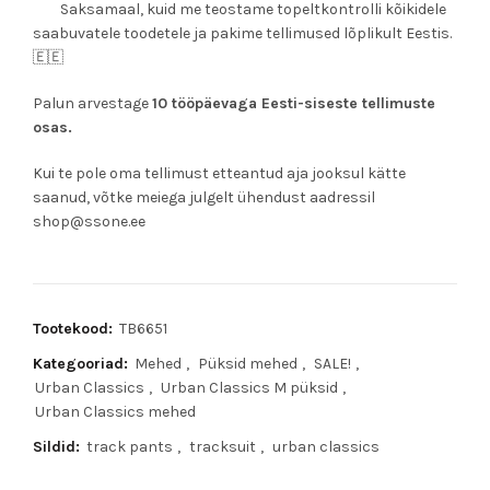
Saksamaal, kuid me teostame topeltkontrolli kõikidele
saabuvatele toodetele ja pakime tellimused lõplikult Eestis.
🇪🇪
Palun arvestage
10 tööpäevaga Eesti-siseste tellimuste
osas.
Kui te pole oma tellimust etteantud aja jooksul kätte
saanud, võtke meiega julgelt ühendust aadressil
shop@ssone.ee
Tootekood:
TB6651
Kategooriad:
Mehed
,
Püksid mehed
,
SALE!
,
Urban Classics
,
Urban Classics M püksid
,
Urban Classics mehed
Sildid:
track pants
,
tracksuit
,
urban classics