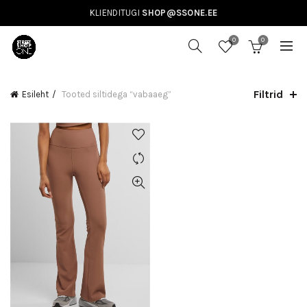
KLIENDITUGI
SHOP@SSONE.EE
0
0
Filtrid
Esileht
Tooted siltidega “vabaaeg”