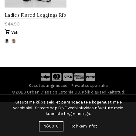
Ladies Flared Leggings Rib
€
44.90
Vali
Kasutustingimused
|
Privaatsuspoliitika
© 2023 Urban Classics Estonia OÜ. Kõik õigused kaitstud.
Kasutame küpsiseid, et parandada teie kogemust meie
veebisaidil. Streetshop ONE veebi sirvides nõustute meie
küpsiste tingimustega.
Rohkem infot
NÕUSTU