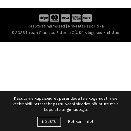
Kasutustingimused
|
Privaatsuspoliitika
© 2023 Urban Classics Estonia OÜ. Kõik õigused kaitstud.
Kasutame küpsiseid, et parandada teie kogemust meie
veebisaidil. Streetshop ONE veebi sirvides nõustute meie
küpsiste tingimustega.
Rohkem infot
NÕUSTU